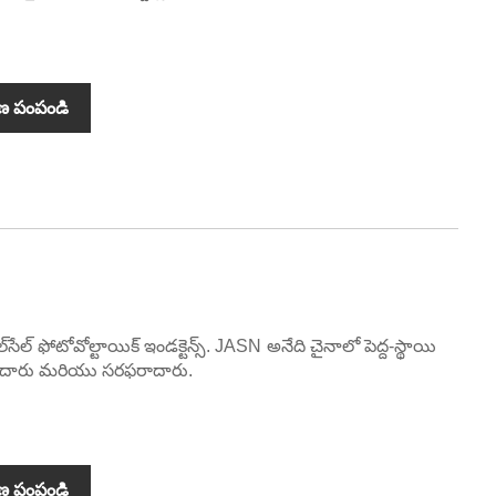
ణ పంపండి
 ఫోటోవోల్టాయిక్ ఇండక్టెన్స్. JASN అనేది చైనాలో పెద్ద-స్థాయి
యారీదారు మరియు సరఫరాదారు.
ణ పంపండి