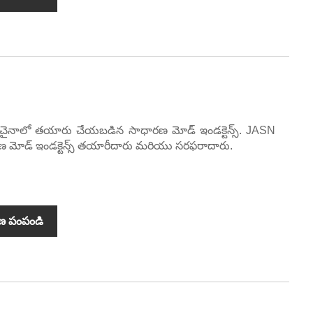
యత చైనాలో తయారు చేయబడిన సాధారణ మోడ్ ఇండక్టెన్స్. JASN
ధారణ మోడ్ ఇండక్టెన్స్ తయారీదారు మరియు సరఫరాదారు.
ణ పంపండి