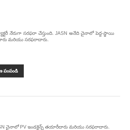
్యాక్టరీ నేరుగా సరఫరా చేస్తుంది. JASN అనేది చైనాలో పెద్ద-స్థాయి
ారీదారు మరియు సరఫరాదారు.
ణ పంపండి
JASN చైనాలో PV ఇండక్టెన్స్ తయారీదారు మరియు సరఫరాదారు.