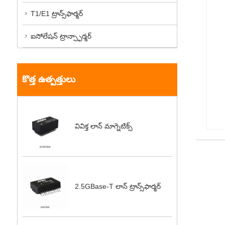
T1/E1 ట్రాన్స్‌ఫార్మర్
ఐసోలేషన్ ట్రాన్స్ఫార్మర్
కొత్త ఉత్పత్తులు
వివిక్త లాన్ మాగ్నెటిక్స్
2.5GBase-T లాన్ ట్రాన్స్‌ఫార్మర్