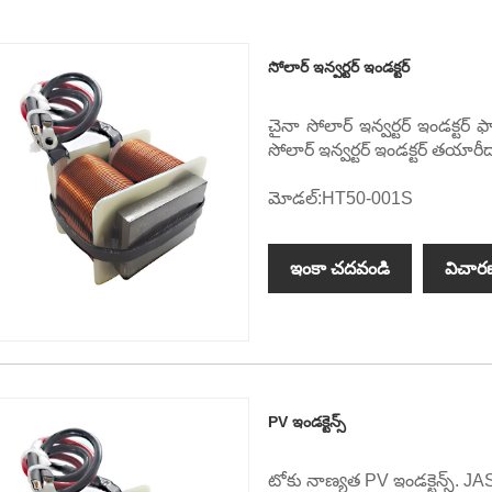
సోలార్ ఇన్వర్టర్ ఇండక్టర్
చైనా సోలార్ ఇన్వర్టర్ ఇండక్టర్ ఫ
సోలార్ ఇన్వర్టర్ ఇండక్టర్ తయ
మోడల్:HT50-001S
ఇంకా చదవండి
విచార
PV ఇండక్టెన్స్
టోకు నాణ్యత PV ఇండక్టెన్స్. 