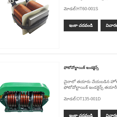
మోడల్:HT60-001S
ఇంకా చదవండి
విచార
ఫోటోవోల్టాయిక్ ఇండక్టెన్స్
చైనాలో తయారు చేయబడిన హోల్‌సేల్
ఫోటోవోల్టాయిక్ ఇండక్టెన్స్ త
మోడల్:OT135-001D
ఇంకా చదవండి
విచార