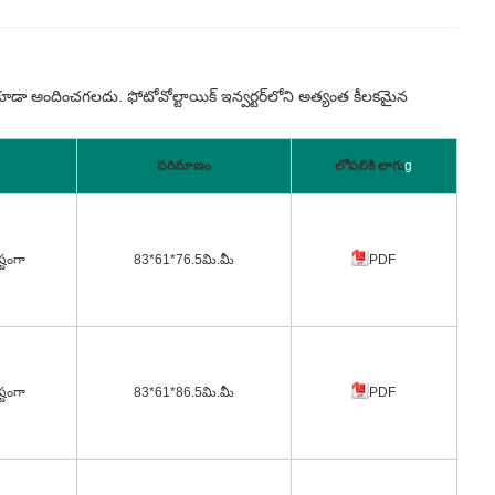
 కూడా అందించగలదు. ఫోటోవోల్టాయిక్ ఇన్వర్టర్‌లోని అత్యంత కీలకమైన
పరిమాణం
లోపలికి లాగు
g
్టంగా
83*61*76.5మి.మీ
PDF
్టంగా
83*61*86.5మి.మీ
PDF