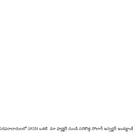
ఫరాదారులలో JASN ఒకటి. మా ఫ్యాక్టరీ నుండి సరికొత్త సోలార్ ఇన్వర్టర్ ఇండక్టాం