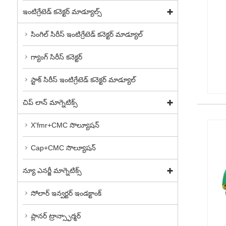
ఇంటిగ్రేటెడ్ కనెక్టర్ మాడ్యూల్స్
సింగిల్ సిరీస్ ఇంటిగ్రేటెడ్ కనెక్టర్ మాడ్యూల్
గ్యాంగ్ సిరీస్ కనెక్టర్
స్టాక్ సిరీస్ ఇంటిగ్రేటెడ్ కనెక్టర్ మాడ్యూల్
చిప్ లాన్ మాగ్నెటిక్స్
X'fmr+CMC సొల్యూషన్
Cap+CMC సొల్యూషన్
న్యూ ఎనర్జీ మాగ్నెటిక్స్
సోలార్ ఇన్వర్టర్ ఇండక్టాంక్
ప్లానర్ ట్రాన్స్ఫార్మర్