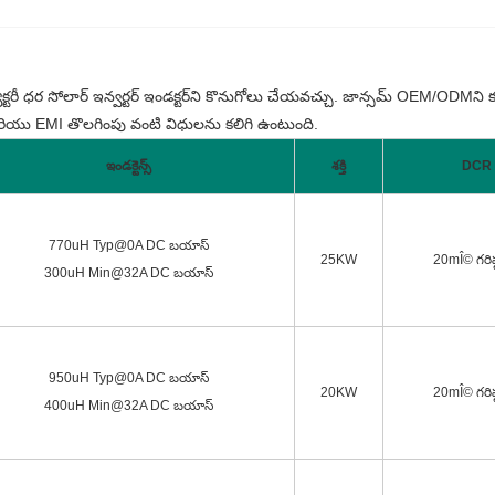
క్టరీ ధర సోలార్ ఇన్వర్టర్ ఇండక్టర్‌ని కొనుగోలు చేయవచ్చు. జాన్సమ్ OEM/ODMని
ింగ్ మరియు EMI తొలగింపు వంటి విధులను కలిగి ఉంటుంది.
ఇండక్టెన్స్
శక్తి
DCR
770uH Typ@0A DC బయాస్
25KW
20mÎ© గరిష
300uH Min@32A DC బయాస్
950uH Typ@0A DC బయాస్
20KW
20mÎ© గరిష
400uH Min@32A DC బయాస్