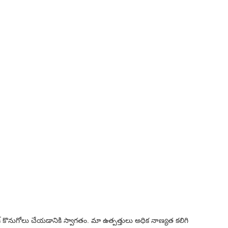
క్ కొనుగోలు చేయడానికి స్వాగతం. మా ఉత్పత్తులు అధిక నాణ్యత కలిగి