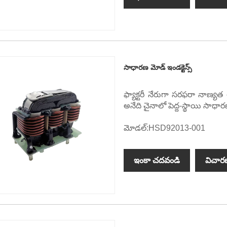
సాధారణ మోడ్ ఇండక్టెన్స్
ఫ్యాక్టరీ నేరుగా సరఫరా నాణ్
అనేది చైనాలో పెద్ద-స్థాయి సా
మోడల్:HSD92013-001
ఇంకా చదవండి
విచార