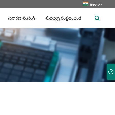
తెలుగు
విచారణ పంపండి
మమ్మల్ని సంప్రదించండి