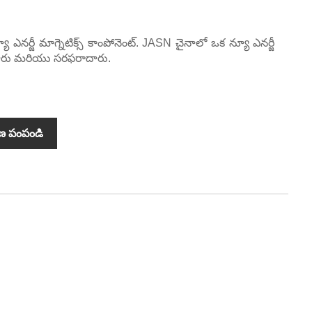
 ఎనర్జీ మాగ్నెటిక్స్ కాంపోనెంట్. JASN చైనాలో ఒక న్యూ ఎనర్జీ
ీదారు మరియు సరఫరాదారు.
ణ పంపండి