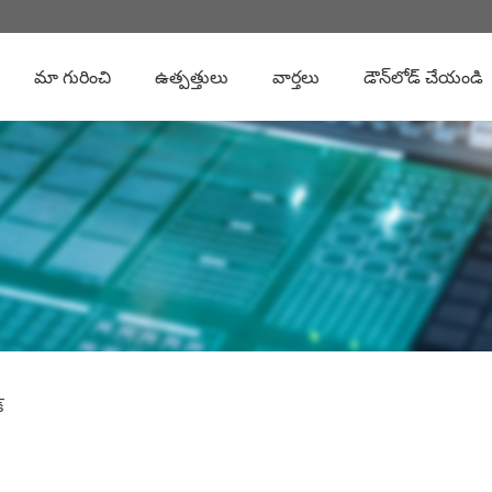
మా గురించి
ఉత్పత్తులు
వార్తలు
డౌన్‌లోడ్ చేయండి
్