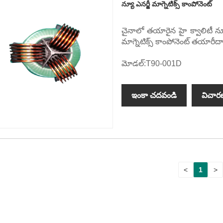
న్యూ ఎనర్జీ మాగ్నెటిక్స్ కాంపోనెంట్
చైనాలో తయారైన హై క్వాలిటీ న్యూ
మాగ్నెటిక్స్ కాంపోనెంట్ తయార
మోడల్:T90-001D
ఇంకా చదవండి
విచార
<
1
>