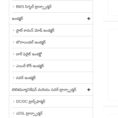
BMS సిగ్నల్ ట్రాన్స్ఫార్మర్
ఇండక్టర్
ఫ్లాట్ కామన్ మోడ్ ఇండక్టర్
టొరాయిడల్ ఇండక్టర్
బార్ ఫెరైట్ ఇండక్టో
ఎయిర్ కోర్ ఇండక్టర్
పవర్ ఇండక్టర్
టెలికమ్యూనికేషన్ మరియు పవర్ ట్రాన్స్ఫార్మర్
DC/DC ట్రాన్స్‌ఫార్మర్
xDSL ట్రాన్స్ఫార్మర్