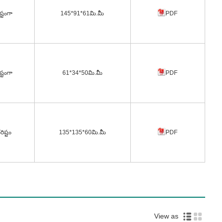
్టంగా
145*91*61మి.మీ
PDF
్టంగా
61*34*50మి.మీ
PDF
ిష్టం
135*135*60మి.మీ
PDF
View as