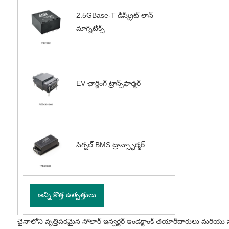
2.5GBase-T డిస్క్రీట్ లాన్
మాగ్నెటిక్స్
EV ఛార్జింగ్ ట్రాన్స్‌ఫార్మర్
సిగ్నల్ BMS ట్రాన్స్ఫార్మర్
అన్ని కొత్త ఉత్పత్తులు
చైనాలోని వృత్తిపరమైన సోలార్ ఇన్వర్టర్ ఇండక్టాంక్ తయారీదారులు మరియు సర