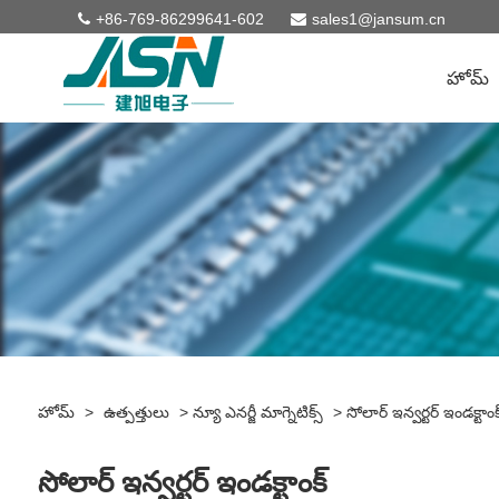
+86-769-86299641-602
sales1@jansum.cn
హోమ్
హోమ్
>
ఉత్పత్తులు
>
న్యూ ఎనర్జీ మాగ్నెటిక్స్
>
సోలార్ ఇన్వర్టర్ ఇండక్టాంక
సోలార్ ఇన్వర్టర్ ఇండక్టాంక్