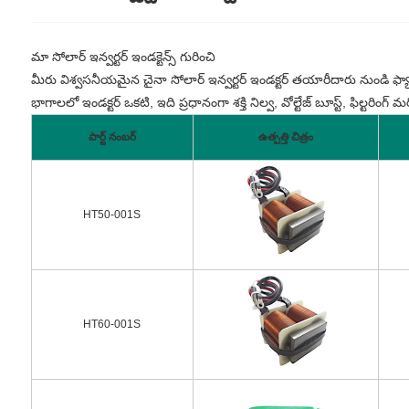
మా సోలార్ ఇన్వర్టర్ ఇండక్టెన్స్ గురించి
మీరు విశ్వసనీయమైన చైనా సోలార్ ఇన్వర్టర్ ఇండక్టర్ తయారీదారు నుండి ఫ్యా
భాగాలలో ఇండక్టర్ ఒకటి, ఇది ప్రధానంగా శక్తి నిల్వ, వోల్టేజ్ బూస్ట్, ఫిల్టర
పార్ట్ నంబర్
ఉత్పత్తి చిత్రం
HT50-001S
HT60-001S