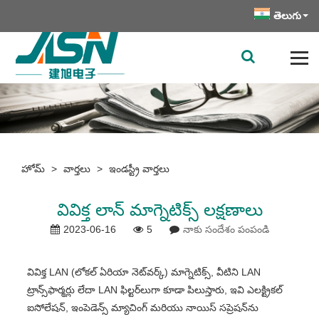
తెలుగు
హోమ్
>
వార్తలు
>
ఇండస్ట్రీ వార్తలు
వివిక్త లాన్ మాగ్నెటిక్స్ లక్షణాలు
2023-06-16
5
నాకు సందేశం పంపండి
వివిక్త LAN (లోకల్ ఏరియా నెట్‌వర్క్) మాగ్నెటిక్స్, వీటిని LAN
ట్రాన్స్‌ఫార్మర్లు లేదా LAN ఫిల్టర్‌లుగా కూడా పిలుస్తారు, ఇవి ఎలక్ట్రికల్
ఐసోలేషన్, ఇంపెడెన్స్ మ్యాచింగ్ మరియు నాయిస్ సప్రెషన్‌ను