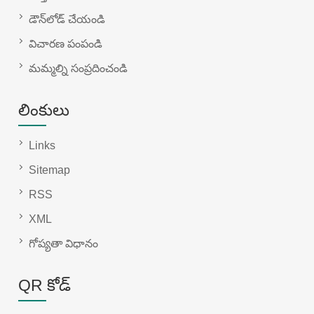
డౌన్‌లోడ్ చేయండి
విచారణ పంపండి
మమ్మల్ని సంప్రదించండి
లింకులు
Links
Sitemap
RSS
XML
గోప్యతా విధానం
QR కోడ్