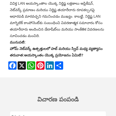
వివిక్త LAN అయస్కాంతాల యొక్క నిర్దిష్ట లక్షణాలు అప్లికేషన్,
నెట్‌వర్క్ ప్రమాణం మరియు నిర్దిష్ట తయారీదారు రూపకల్పనపై
ఆధారపడి మారవచ్చని గమనించడం ముఖ్యం. కాబట్టి, నిర్దిష్ట LAN
మాగ్నెటిక్ కాంపోనెంట్‌కు సంబంధించి వివరణాత్మక సమాచారం కోసం
తయారీదారు అందించిన డేటాషీట్‌లు మరియు సాంకేతిక వివరణలను
సూచించడం మంచిది.
మునుపటి:
హోమ్ నెట్‌వర్క్ ఉత్పత్తులలో హబ్ మరియు స్విచ్ మధ్య వ్యత్యాసం
తరువాత:
అయస్కాంతం యొక్క ప్రయోజనం ఏమిటి?
Facebook
X
WhatsApp
Pinterest
LinkedIn
Share
విచారణ పంపండి