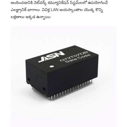
అందించడానికి నెట్‌వర్క్ కమ్యూనికేషన్ సిస్టమ్‌లలో ఉపయోగించే
ఎలక్ట్రానిక్ భాగాలు. వివిక్త LAN అయస్కాంతాల యొక్క కొన్ని
లక్షణాలు ఇక్కడ ఉన్నాయి: