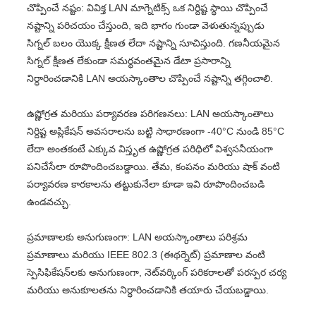
చొప్పించే నష్టం: వివిక్త LAN మాగ్నెటిక్స్ ఒక నిర్దిష్ట స్థాయి చొప్పించే
నష్టాన్ని పరిచయం చేస్తుంది, ఇది భాగం గుండా వెళుతున్నప్పుడు
సిగ్నల్ బలం యొక్క క్షీణత లేదా నష్టాన్ని సూచిస్తుంది. గణనీయమైన
సిగ్నల్ క్షీణత లేకుండా సమర్థవంతమైన డేటా ప్రసారాన్ని
నిర్ధారించడానికి LAN అయస్కాంతాల చొప్పించే నష్టాన్ని తగ్గించాలి.
ఉష్ణోగ్రత మరియు పర్యావరణ పరిగణనలు: LAN అయస్కాంతాలు
నిర్దిష్ట అప్లికేషన్ అవసరాలను బట్టి సాధారణంగా -40°C నుండి 85°C
లేదా అంతకంటే ఎక్కువ విస్తృత ఉష్ణోగ్రత పరిధిలో విశ్వసనీయంగా
పనిచేసేలా రూపొందించబడ్డాయి. తేమ, కంపనం మరియు షాక్ వంటి
పర్యావరణ కారకాలను తట్టుకునేలా కూడా ఇవి రూపొందించబడి
ఉండవచ్చు.
ప్రమాణాలకు అనుగుణంగా: LAN అయస్కాంతాలు పరిశ్రమ
ప్రమాణాలు మరియు IEEE 802.3 (ఈథర్నెట్) ప్రమాణాల వంటి
స్పెసిఫికేషన్‌లకు అనుగుణంగా, నెట్‌వర్కింగ్ పరికరాలతో పరస్పర చర్య
మరియు అనుకూలతను నిర్ధారించడానికి తయారు చేయబడ్డాయి.