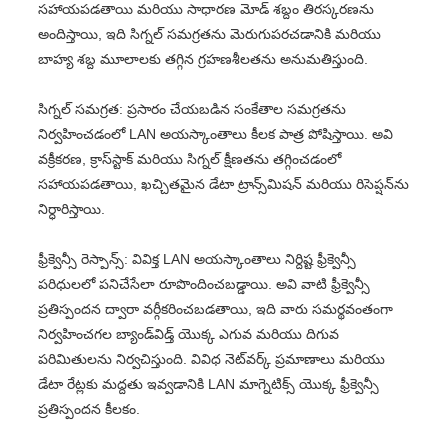
సహాయపడతాయి మరియు సాధారణ మోడ్ శబ్దం తిరస్కరణను
అందిస్తాయి, ఇది సిగ్నల్ సమగ్రతను మెరుగుపరచడానికి మరియు
బాహ్య శబ్ద మూలాలకు తగ్గిన గ్రహణశీలతను అనుమతిస్తుంది.
సిగ్నల్ సమగ్రత: ప్రసారం చేయబడిన సంకేతాల సమగ్రతను
నిర్వహించడంలో LAN అయస్కాంతాలు కీలక పాత్ర పోషిస్తాయి. అవి
వక్రీకరణ, క్రాస్‌స్టాక్ మరియు సిగ్నల్ క్షీణతను తగ్గించడంలో
సహాయపడతాయి, ఖచ్చితమైన డేటా ట్రాన్స్‌మిషన్ మరియు రిసెప్షన్‌ను
నిర్ధారిస్తాయి.
ఫ్రీక్వెన్సీ రెస్పాన్స్: వివిక్త LAN అయస్కాంతాలు నిర్దిష్ట ఫ్రీక్వెన్సీ
పరిధులలో పనిచేసేలా రూపొందించబడ్డాయి. అవి వాటి ఫ్రీక్వెన్సీ
ప్రతిస్పందన ద్వారా వర్గీకరించబడతాయి, ఇది వారు సమర్థవంతంగా
నిర్వహించగల బ్యాండ్‌విడ్త్ యొక్క ఎగువ మరియు దిగువ
పరిమితులను నిర్వచిస్తుంది. వివిధ నెట్‌వర్క్ ప్రమాణాలు మరియు
డేటా రేట్లకు మద్దతు ఇవ్వడానికి LAN మాగ్నెటిక్స్ యొక్క ఫ్రీక్వెన్సీ
ప్రతిస్పందన కీలకం.