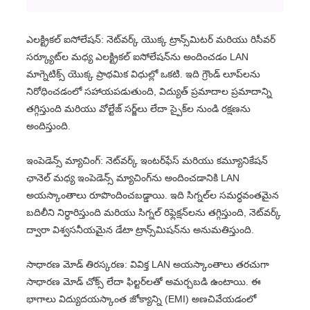
ఎలక్ట్రికల్ ఐసోలేషన్: నెట్‌వర్క్ యొక్క ట్రాన్స్‌మిటర్ మరియు రిసీవర్
సర్క్యూట్‌ల మధ్య ఎలక్ట్రికల్ ఐసోలేషన్‌ను అందించడం LAN
మాగ్నెటిక్స్ యొక్క ప్రాథమిక విధుల్లో ఒకటి. ఇది గ్రౌండ్ లూప్‌లను
నిరోధించడంలో సహాయపడుతుంది, విద్యుత్ ప్రమాదాల ప్రమాదాన్ని
తగ్గిస్తుంది మరియు వోల్టేజ్ సర్జ్‌లు లేదా స్పైక్‌ల నుండి రక్షణను
అందిస్తుంది.
ఇంపెడెన్స్ మ్యాచింగ్: నెట్‌వర్క్ ఇంటర్‌ఫేస్ మరియు కమ్యూనికేషన్
ఛానెల్ మధ్య ఇంపెడెన్స్ మ్యాచింగ్‌ను అందించడానికి LAN
అయస్కాంతాలు రూపొందించబడ్డాయి. ఇది సిగ్నల్‌ల సమర్ధవంతమైన
బదిలీని నిర్ధారిస్తుంది మరియు సిగ్నల్ రిఫ్లెక్షన్‌లను తగ్గిస్తుంది, నెట్‌వర్క్
ద్వారా విశ్వసనీయమైన డేటా ట్రాన్స్‌మిషన్‌ను అనుమతిస్తుంది.
సాధారణ మోడ్ తిరస్కరణ: వివిక్త LAN అయస్కాంతాలు తరచుగా
సాధారణ మోడ్ చోక్స్ లేదా ఫిల్టర్‌లతో అమర్చబడి ఉంటాయి. ఈ
భాగాలు విద్యుదయస్కాంత జోక్యాన్ని (EMI) అణచివేయడంలో