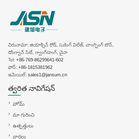
చిరునామా: జియాక్సిన్ రోడ్, సుకెంగ్ విలేజ్, చాంగ్పింగ్ టౌన్,
డోంగ్వాన్ సిటీ, గ్వాంగ్‌డాంగ్, చైనా
Tel:
+86-769-86299641-602
ఫోన్:
+86-1815381962
ఇమెయిల్:
sales1@jansum.cn
త్వరిత నావిగేషన్
హోమ్
మా గురించి
ఉత్పత్తులు
వార్తలు